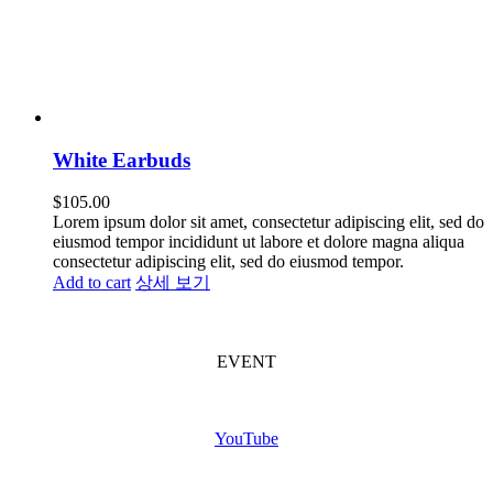
White Earbuds
$
105.00
Lorem ipsum dolor sit amet, consectetur adipiscing elit, sed do
eiusmod tempor incididunt ut labore et dolore magna aliqua
consectetur adipiscing elit, sed do eiusmod tempor.
Add to cart
상세 보기
FINTIN Event
(Coming soon)
EVENT
Subscribe
FINTIN
YouTube
Contact
us