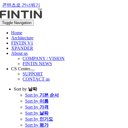
콘텐츠로 건너뛰기
Toggle Navigation
Home
Architecture
FINTIN V1
XPANDER
About us
COMPANY / VISION
FINTIN NEWS
CS Center
SUPPORT
CONTACT us
Sort by
날짜
Sort by
기본 순서
Sort by
이름
Sort by
가격
Sort by
날짜
Sort by
인기도
Sort by
평가