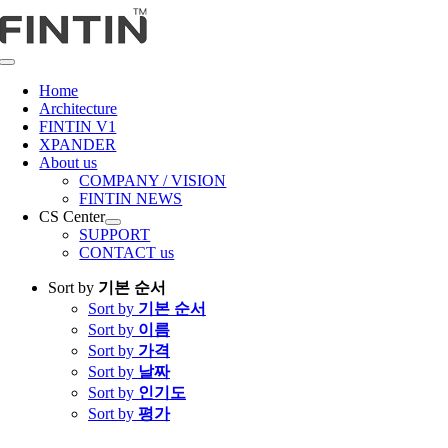
콘
텐
츠
Toggle
로
Navigation
Home
건
Architecture
너
FINTIN V1
뛰
XPANDER
About us
기
COMPANY / VISION
FINTIN NEWS
CS Center
SUPPORT
CONTACT us
Sort by
기본 순서
Sort by
기본 순서
Sort by
이름
Sort by
가격
Sort by
날짜
Sort by
인기도
Sort by
평가