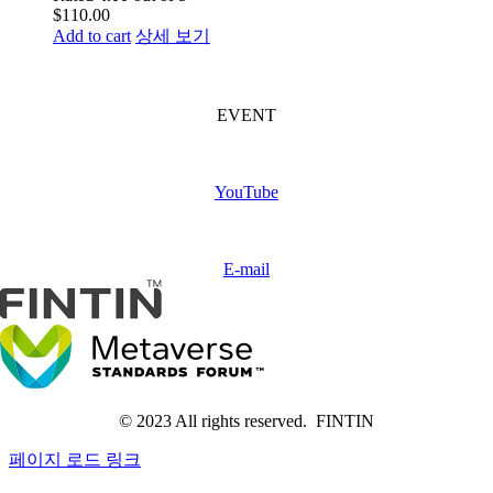
$
110.00
Add to cart
상세 보기
FINTIN Event
(Coming soon)
EVENT
Subscribe
FINTIN
YouTube
Contact
us
E-mail
© 2023 All rights reserved. FINTIN
페이지 로드 링크
Go