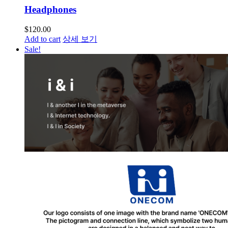
Headphones
$
120.00
Add to cart
상세 보기
Sale!