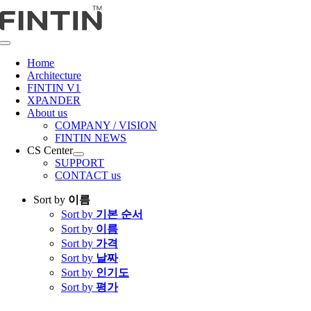
콘
텐
츠
Toggle
로
Navigation
Home
건
Architecture
너
FINTIN V1
뛰
XPANDER
About us
기
COMPANY / VISION
FINTIN NEWS
CS Center
SUPPORT
CONTACT us
Sort by
이름
Sort by
기본 순서
Sort by
이름
Sort by
가격
Sort by
날짜
Sort by
인기도
Sort by
평가