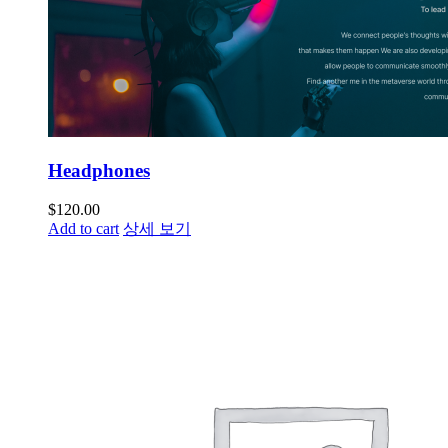
Headphones
$
120.00
Add to cart
상세 보기