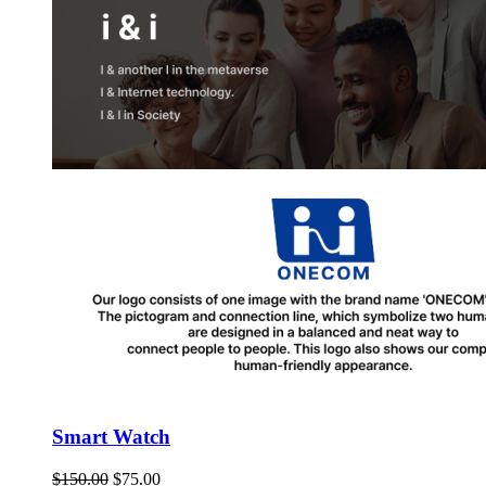
Smart Watch
$
150.00
$
75.00