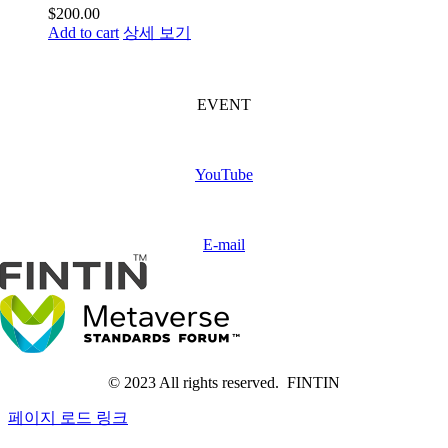
$
200.00
Add to cart
상세 보기
FINTIN Event
(Coming soon)
EVENT
Subscribe
FINTIN
YouTube
Contact
us
E-mail
© 2023 All rights reserved. FINTIN
페이지 로드 링크
Go