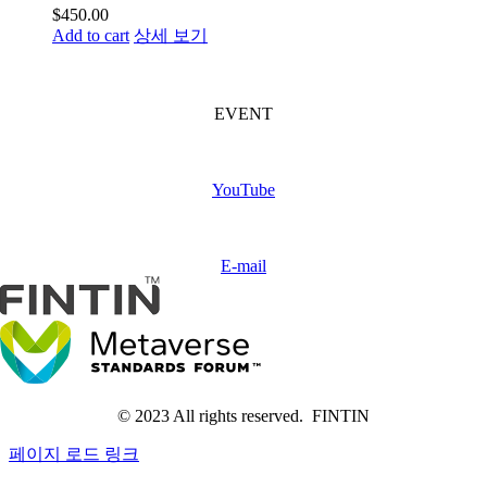
$
450.00
Add to cart
상세 보기
FINTIN Event
(Coming soon)
EVENT
Subscribe
FINTIN
YouTube
Contact
us
E-mail
© 2023 All rights reserved. FINTIN
페이지 로드 링크
Go