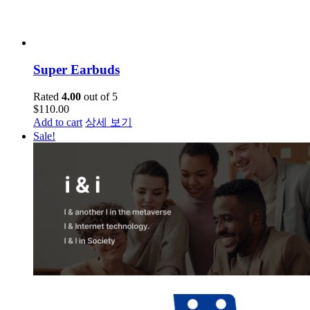
Super Earbuds
Rated
4.00
out of 5
$
110.00
Add to cart
상세 보기
Sale!