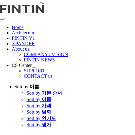
콘
텐
츠
Toggle
로
Navigation
Home
건
Architecture
너
FINTIN V1
뛰
XPANDER
About us
기
COMPANY / VISION
FINTIN NEWS
CS Center
SUPPORT
CONTACT us
Sort by
이름
Sort by
기본 순서
Sort by
이름
Sort by
가격
Sort by
날짜
Sort by
인기도
Sort by
평가