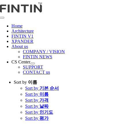
콘
텐
츠
Toggle
로
Navigation
Home
건
Architecture
너
FINTIN V1
뛰
XPANDER
About us
기
COMPANY / VISION
FINTIN NEWS
CS Center
SUPPORT
CONTACT us
Sort by
이름
Sort by
기본 순서
Sort by
이름
Sort by
가격
Sort by
날짜
Sort by
인기도
Sort by
평가