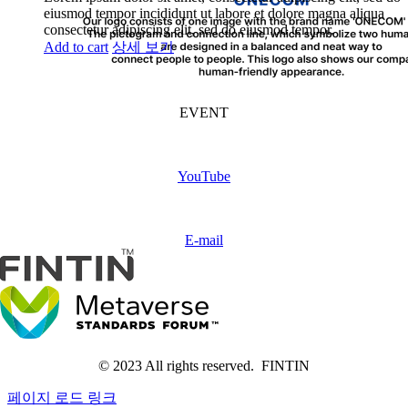
eiusmod tempor incididunt ut labore et dolore magna aliqua
consectetur adipiscing elit, sed do eiusmod tempor.
Add to cart
상세 보기
FINTIN Event
(Coming soon)
EVENT
Subscribe
FINTIN
YouTube
Contact
us
E-mail
© 2023 All rights reserved. FINTIN
페이지 로드 링크