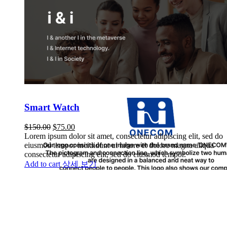
Smart Watch
$
150.00
$
75.00
Lorem ipsum dolor sit amet, consectetur adipiscing elit, sed do
eiusmod tempor incididunt ut labore et dolore magna aliqua
consectetur adipiscing elit, sed do eiusmod tempor.
Add to cart
상세 보기