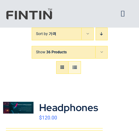
콘
텐
Toggl
츠
Navig
로
Sort by
가격
Home
건
너
Show
36 Products
Architecture
뛰
기
FINTIN V1
XPANDER
Headphones
About us
$
120.00
CS Center