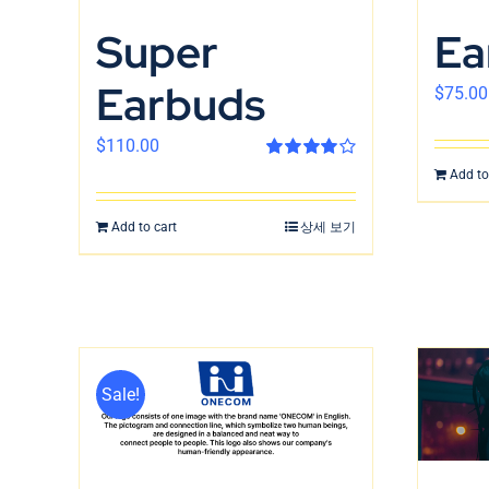
Super
Ea
Earbuds
$
75.00
$
110.00
Rated
4.00
Add to
out of 5
Add to cart
상세 보기
Sale!