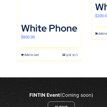
Wh
$
200.0
White Phone
Add to
$
600.00
Add to cart
상세 보기
FINTIN Event
(Coming soon)