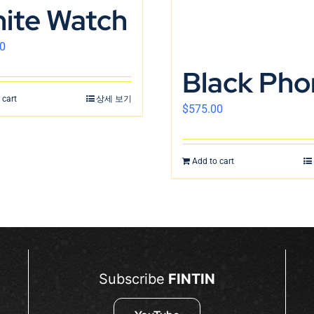
ite Watch
0
Black Pho
 cart
상세 보기
$
575.00
Add to cart
Subscribe
FINTIN