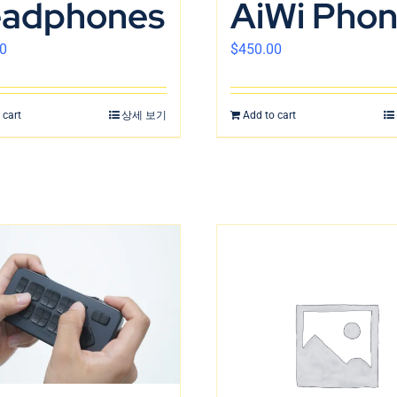
adphones
AiWi Pho
0
$
450.00
 cart
상세 보기
Add to cart