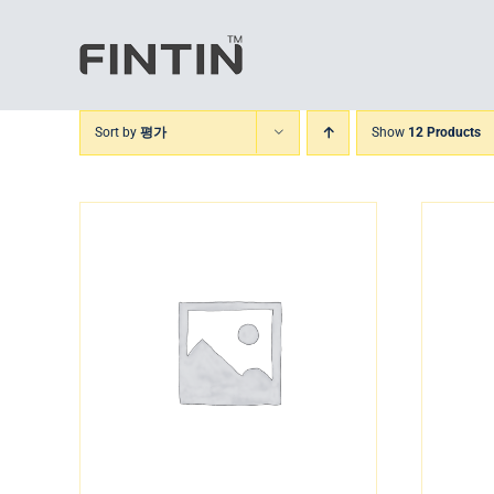
콘
텐
츠
로
건
Sort by
평가
Show
12 Products
너
뛰
기