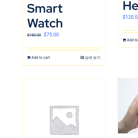
He
Smart
$
120.0
Watch
$
75.00
$
150.00
Add to
Add to cart
상세 보기