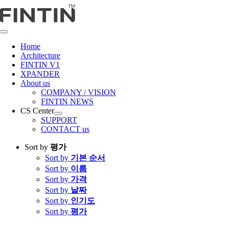
콘
텐
츠
Toggle
로
Navigation
Home
건
Architecture
너
FINTIN V1
뛰
XPANDER
About us
기
COMPANY / VISION
FINTIN NEWS
CS Center
SUPPORT
CONTACT us
Sort by
평가
Sort by
기본 순서
Sort by
이름
Sort by
가격
Sort by
날짜
Sort by
인기도
Sort by
평가