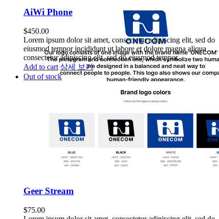
AiWi Phone
$
450.00
Lorem ipsum dolor sit amet, consectetur adipiscing elit, sed do
eiusmod tempor incididunt ut labore et dolore magna aliqua
consectetur adipiscing elit, sed do eiusmod tempor.
Add to cart
상세 보기
Out of stock
Geer Stream
$
75.00
Lorem ipsum dolor sit amet, consectetur adipiscing elit, sed do