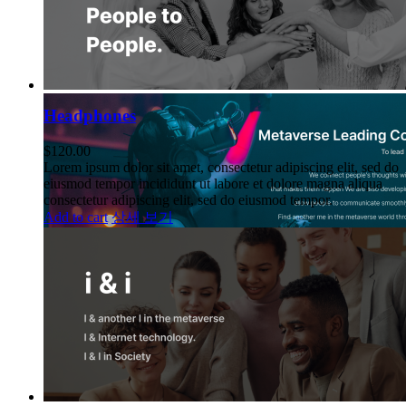
Headphones
$
120.00
Lorem ipsum dolor sit amet, consectetur adipiscing elit, sed do
eiusmod tempor incididunt ut labore et dolore magna aliqua
consectetur adipiscing elit, sed do eiusmod tempor.
Add to cart
상세 보기