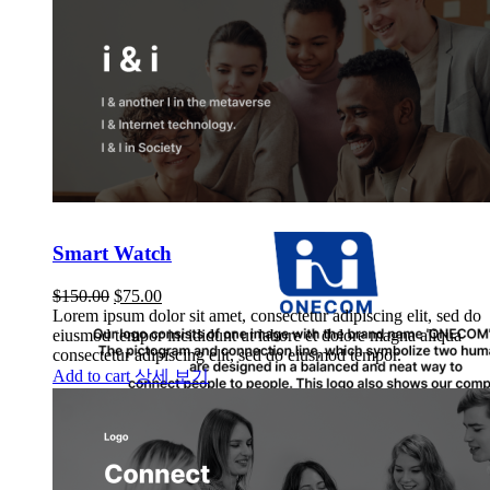
Smart Watch
$
150.00
$
75.00
Lorem ipsum dolor sit amet, consectetur adipiscing elit, sed do
eiusmod tempor incididunt ut labore et dolore magna aliqua
consectetur adipiscing elit, sed do eiusmod tempor.
Add to cart
상세 보기