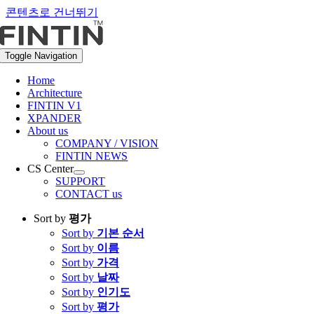
콘텐츠로 건너뛰기
Toggle Navigation
Home
Architecture
FINTIN V1
XPANDER
About us
COMPANY / VISION
FINTIN NEWS
CS Center
SUPPORT
CONTACT us
Sort by
평가
Sort by
기본 순서
Sort by
이름
Sort by
가격
Sort by
날짜
Sort by
인기도
Sort by
평가