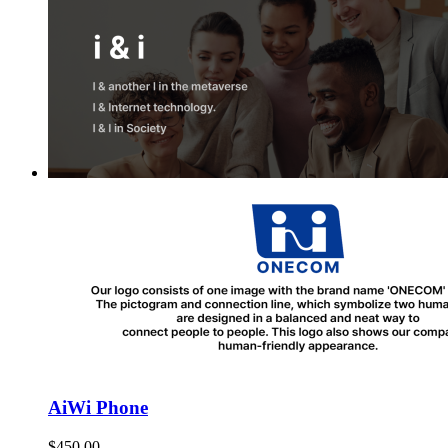
AiWi Phone
$
450.00