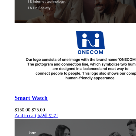
Smart Watch
$
150.00
$
75.00
Add to cart
상세 보기