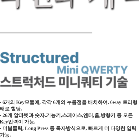
· 6개의 Key모듈에, 각각 6개의 누름점을 배치하여, 6way 트리형
태로 할당.
· 26개 알파벳과 숫자,기능키,스페이스,엔터,홈,방향키 등 모든
Key입력이 가능.
· 더블클릭, Long Press 등 독자방식으로, 빠르게 더 다양한 입력
가능.