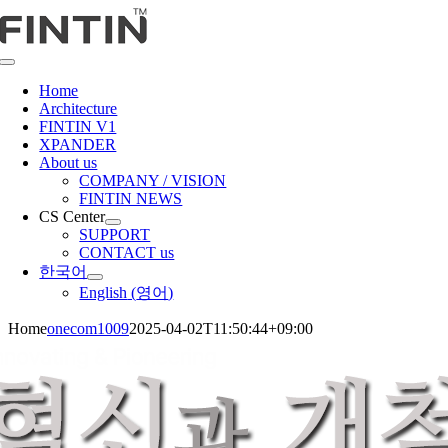
콘
텐
츠
Toggle
로
Navigation
Home
건
Architecture
너
FINTIN V1
뛰
XPANDER
About us
기
COMPANY / VISION
FINTIN NEWS
CS Center
SUPPORT
CONTACT us
한국어
English
(
영어
)
Home
onecom1009
2025-04-02T11:50:44+09:00