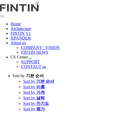
콘
텐
츠
Toggle
로
Navigation
Home
건
Architecture
너
FINTIN V1
뛰
XPANDER
About us
기
COMPANY / VISION
FINTIN NEWS
CS Center
SUPPORT
CONTACT us
Sort by
기본 순서
Sort by
기본 순서
Sort by
이름
Sort by
가격
Sort by
날짜
Sort by
인기도
Sort by
평가