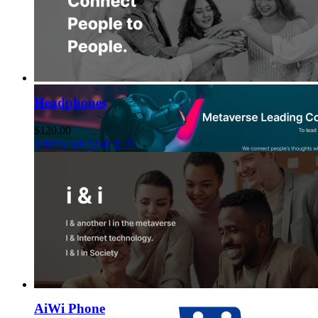
Headphones
$
120.00
Add to cart
상세 보기
AiWi Phone