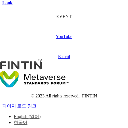
Look
FINTIN Event
(Coming soon)
EVENT
Subscribe
FINTIN
YouTube
Contact
us
E-mail
© 2023 All rights reserved. FINTIN
페이지 로드 링크
English
(
영어
)
한국어