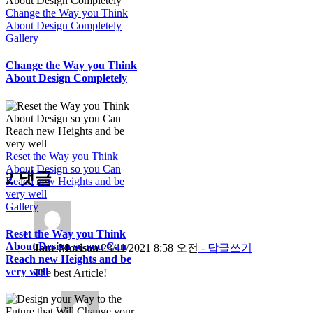
Change the Way you Think
About Design Completely
Gallery
Change the Way you Think
About Design Completely
Reset the Way you Think
About Design so you Can
2 댓글
Reach new Heights and be
very well
Gallery
Reset the Way you Think
About Design so you Can
Jane Morison
23/11/2021 8:58 오전
- 답글쓰기
Reach new Heights and be
very well
The best Article!