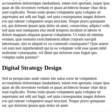
accusantium doloremque laudantium, totam rem aperiam, eaque ipsa
quae ab illo inventore veritatis et quasi architecto beatae vitae dicta
sunt explicabo. Nemo enim ipsam voluptatem quia voluptas sit
aspernatur aut odit aut fugit, sed quia consequuntur magni dolores
eos qui ratione voluptatem sequi nesciunt. Neque porro quisquam
est, qui dolorem ipsum quia dolor sit amet, consectetur, adipisci velit,
sed quia non numquam eius modi tempora incidunt ut labore et
dolore magnam aliquam quaerat voluptatem. Ut enim ad minima
veniam, quis nostrum exercitationem ullam corporis suscipit
laboriosam, nisi ut aliquid ex ea commodi consequatur? Quis autem
vel eum iure reprehenderit qui in ea voluptate velit esse quam nihil
molestiae consequatur, vel illum qui dolorem eum fugiat quo
voluptas nulla pariatur?
Digital Strategy Design
Sed ut perspiciatis unde omnis iste natus error sit voluptatem
accusantium doloremque laudantium, totam rem aperiam, eaque ipsa
quae ab illo inventore veritatis et quasi architecto beatae vitae dicta
sunt explicabo. Nemo enim ipsam voluptatem quia voluptas sit
aspernatur aut odit aut fugit, sed quia consequuntur magni dolores
eos qui ratione voluptatem sequi nesciunt. Neque porro quisquam
est, qui dolorem ipsum quia dolor sit amet.