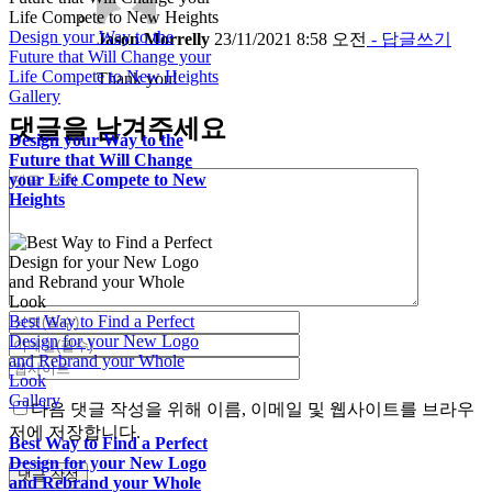
Design your Way to the
Jason Morrelly
23/11/2021 8:58 오전
- 답글쓰기
Future that Will Change your
Life Compete to New Heights
Thank you!
Gallery
댓글을 남겨주세요
Design your Way to the
Future that Will Change
댓
your Life Compete to New
Heights
글
Best Way to Find a Perfect
Design for your New Logo
and Rebrand your Whole
Look
Gallery
다음 댓글 작성을 위해 이름, 이메일 및 웹사이트를 브라우
저에 저장합니다.
Best Way to Find a Perfect
Design for your New Logo
and Rebrand your Whole