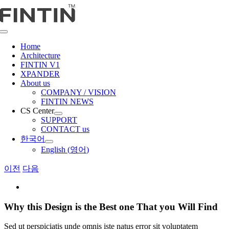
콘
텐
츠
Toggle
로
Navigation
Home
건
Architecture
너
FINTIN V1
뛰
XPANDER
About us
기
COMPANY / VISION
FINTIN NEWS
CS Center
SUPPORT
CONTACT us
한국어
English
(
영어
)
이전
다음
View
Larger
Image
Why this Design is the Best one That you Will Find
Sed ut perspiciatis unde omnis iste natus error sit voluptatem