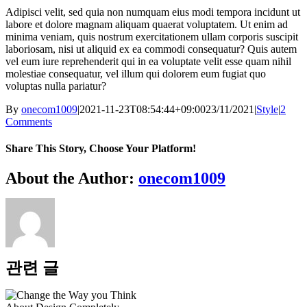
Adipisci velit, sed quia non numquam eius modi tempora incidunt ut
labore et dolore magnam aliquam quaerat voluptatem. Ut enim ad
minima veniam, quis nostrum exercitationem ullam corporis suscipit
laboriosam, nisi ut aliquid ex ea commodi consequatur? Quis autem
vel eum iure reprehenderit qui in ea voluptate velit esse quam nihil
molestiae consequatur, vel illum qui dolorem eum fugiat quo
voluptas nulla pariatur?
By
onecom1009
|
2021-11-23T08:54:44+09:00
23/11/2021
|
Style
|
2
Comments
Share This Story, Choose Your Platform!
Facebook
Twitter
Reddit
LinkedIn
WhatsApp
Telegram
Tumblr
Pinterest
Vk
Xing
이
About the Author:
onecom1009
메
일
관련 글