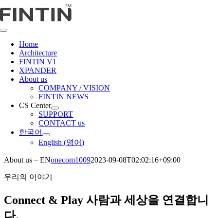
콘
텐
츠
Toggle
로
Navigation
Home
건
Architecture
너
FINTIN V1
뛰
XPANDER
About us
기
COMPANY / VISION
FINTIN NEWS
CS Center
SUPPORT
CONTACT us
한국어
English
(
영어
)
About us – EN
onecom1009
2023-09-08T02:02:16+09:00
우리의 이야기
Connect & Play 사람과 세상을 연결합니
다.