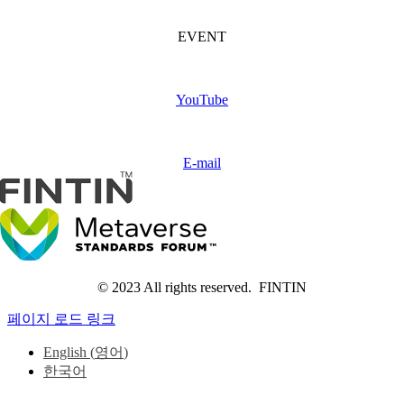
FINTIN Event
(Coming soon)
EVENT
Subscribe
FINTIN
YouTube
Contact
us
E-mail
© 2023 All rights reserved. FINTIN
페이지 로드 링크
English
(
영어
)
한국어
Go