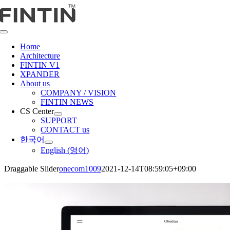
콘
텐
츠
Toggle
로
Navigation
Home
건
Architecture
너
FINTIN V1
뛰
XPANDER
About us
기
COMPANY / VISION
FINTIN NEWS
CS Center
SUPPORT
CONTACT us
한국어
English
(
영어
)
Draggable Slider
onecom1009
2021-12-14T08:59:05+09:00