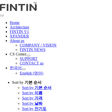
콘
텐
츠
Toggle
로
Navigation
Home
건
Architecture
너
FINTIN V1
뛰
XPANDER
About us
기
COMPANY / VISION
FINTIN NEWS
CS Center
SUPPORT
CONTACT us
한국어
English
(
영어
)
Sort by
기본 순서
Sort by
기본 순서
Sort by
이름
Sort by
가격
Sort by
날짜
Sort by
인기도