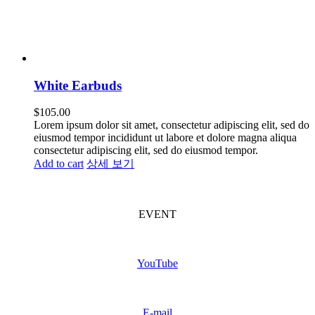
White Earbuds
$
105.00
Lorem ipsum dolor sit amet, consectetur adipiscing elit, sed do
eiusmod tempor incididunt ut labore et dolore magna aliqua
consectetur adipiscing elit, sed do eiusmod tempor.
Add to cart
상세 보기
FINTIN Event
(Coming soon)
EVENT
Subscribe
FINTIN
YouTube
Contact
us
E-mail