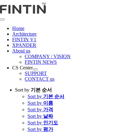
콘
텐
츠
Toggle
로
Navigation
Home
건
Architecture
너
FINTIN V1
뛰
XPANDER
About us
기
COMPANY / VISION
FINTIN NEWS
CS Center
SUPPORT
CONTACT us
Sort by
기본 순서
Sort by
기본 순서
Sort by
이름
Sort by
가격
Sort by
날짜
Sort by
인기도
Sort by
평가