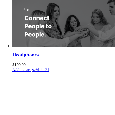
Headphones
$
120.00
Add to cart
상세 보기