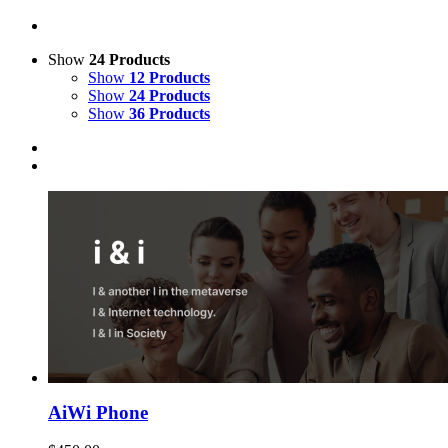
Show
24 Products
Show
12 Products
Show
24 Products
Show
36 Products
AiWi Phone