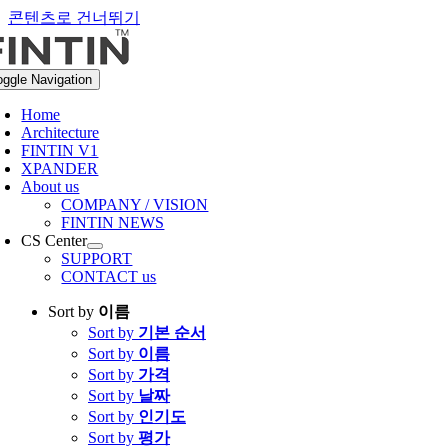
콘텐츠로 건너뛰기
oggle Navigation
Home
Architecture
FINTIN V1
XPANDER
About us
COMPANY / VISION
FINTIN NEWS
CS Center
SUPPORT
CONTACT us
Sort by
이름
Sort by
기본 순서
Sort by
이름
Sort by
가격
Sort by
날짜
Sort by
인기도
Sort by
평가