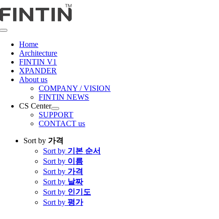
콘
텐
츠
Toggle
로
Navigation
Home
건
Architecture
너
FINTIN V1
뛰
XPANDER
About us
기
COMPANY / VISION
FINTIN NEWS
CS Center
SUPPORT
CONTACT us
Sort by
가격
Sort by
기본 순서
Sort by
이름
Sort by
가격
Sort by
날짜
Sort by
인기도
Sort by
평가