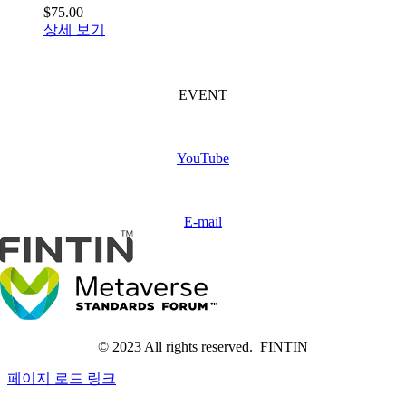
$
75.00
상세 보기
FINTIN Event
(Coming soon)
EVENT
Subscribe
FINTIN
YouTube
Contact
us
E-mail
© 2023 All rights reserved. FINTIN
페이지 로드 링크
Go