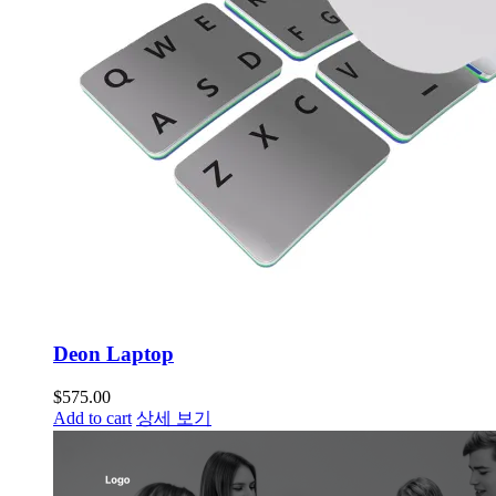
Deon Laptop
$
575.00
Add to cart
상세 보기