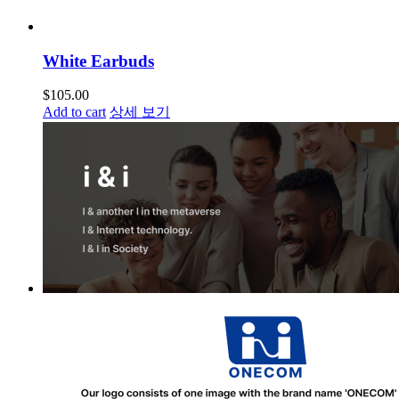
White Earbuds
$
105.00
Add to cart
상세 보기