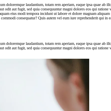
tium doloremque laudantium, totam rem aperiam, eaque ipsa quae ab illo in
ut odit aut fugit, sed quia consequuntur magni dolores eos qui ratione
n numquam eius modi tempora incidunt ut labore et dolore magnam aliqua
ea commodi consequatur? Quis autem vel eum iure reprehenderit qui in ea
tium doloremque laudantium, totam rem aperiam, eaque ipsa quae ab illo in
ut odit aut fugit, sed quia consequuntur magni dolores eos qui ratione