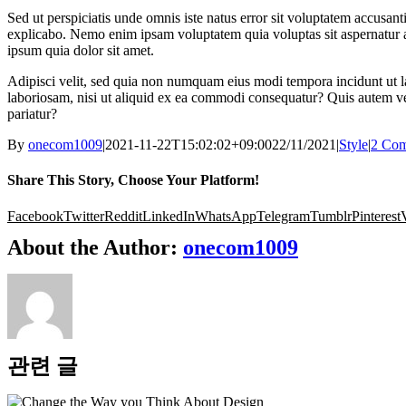
Sed ut perspiciatis unde omnis iste natus error sit voluptatem accusan
explicabo. Nemo enim ipsam voluptatem quia voluptas sit aspernatur a
ipsum quia dolor sit amet.
Adipisci velit, sed quia non numquam eius modi tempora incidunt ut 
laboriosam, nisi ut aliquid ex ea commodi consequatur? Quis autem vel
pariatur?
By
onecom1009
|
2021-11-22T15:02:02+09:00
22/11/2021
|
Style
|
2 Co
Share This Story, Choose Your Platform!
Facebook
Twitter
Reddit
LinkedIn
WhatsApp
Telegram
Tumblr
Pinterest
About the Author:
onecom1009
관련 글