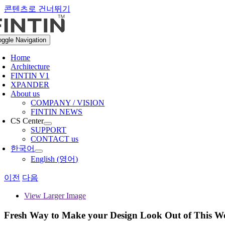
콘텐츠로 건너뛰기
oggle Navigation
Home
Architecture
FINTIN V1
XPANDER
About us
COMPANY / VISION
FINTIN NEWS
CS Center
SUPPORT
CONTACT us
한국어
English
(
영어
)
이전
다음
View Larger Image
Fresh Way to Make your Design Look Out of This W