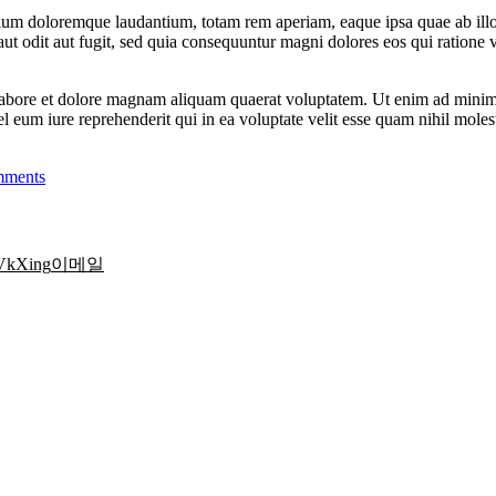
tium doloremque laudantium, totam rem aperiam, eaque ipsa quae ab illo in
ut odit aut fugit, sed quia consequuntur magni dolores eos qui ratione
labore et dolore magnam aliquam quaerat voluptatem. Ut enim ad minima
 eum iure reprehenderit qui in ea voluptate velit esse quam nihil moles
mments
Vk
Xing
이메일