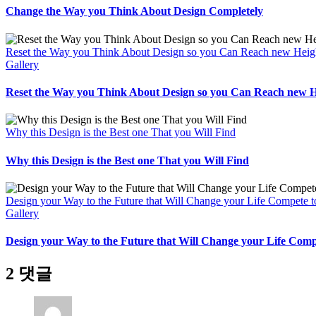
Change the Way you Think About Design Completely
Reset the Way you Think About Design so you Can Reach new Heigh
Gallery
Reset the Way you Think About Design so you Can Reach new He
Why this Design is the Best one That you Will Find
Why this Design is the Best one That you Will Find
Design your Way to the Future that Will Change your Life Compete 
Gallery
Design your Way to the Future that Will Change your Life Comp
2 댓글