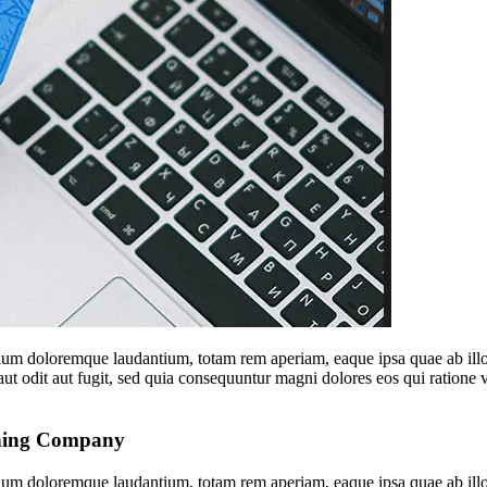
tium doloremque laudantium, totam rem aperiam, eaque ipsa quae ab illo in
ut odit aut fugit, sed quia consequuntur magni dolores eos qui ratione
nning Company
tium doloremque laudantium, totam rem aperiam, eaque ipsa quae ab illo in