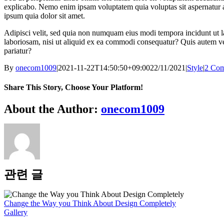
explicabo. Nemo enim ipsam voluptatem quia voluptas sit aspernatur a
ipsum quia dolor sit amet.
Adipisci velit, sed quia non numquam eius modi tempora incidunt ut 
laboriosam, nisi ut aliquid ex ea commodi consequatur? Quis autem vel
pariatur?
By
onecom1009
|
2021-11-22T14:50:50+09:00
22/11/2021
|
Style
|
2 Co
Share This Story, Choose Your Platform!
Facebook
Twitter
Reddit
LinkedIn
WhatsApp
Telegram
Tumblr
Pinterest
Vk
Xing
이
About the Author:
onecom1009
메
일
관련 글
Change the Way you Think About Design Completely
Gallery