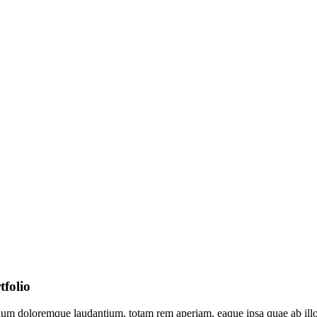
tfolio
tium doloremque laudantium, totam rem aperiam, eaque ipsa quae ab illo in