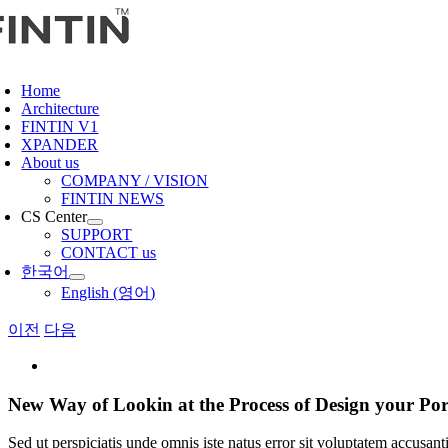
콘
텐
츠
oggle
로
avigation
Home
건
Architecture
너
FINTIN V1
뛰
XPANDER
About us
기
COMPANY / VISION
FINTIN NEWS
CS Center
SUPPORT
CONTACT us
한국어
English
(
영어
)
이전
다음
View
Larger
Image
New Way of Lookin at the Process of Design your Por
Sed ut perspiciatis unde omnis iste natus error sit voluptatem accusan