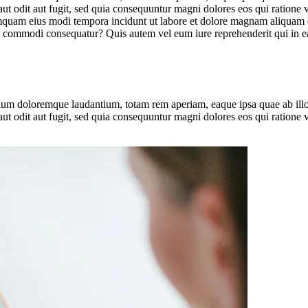
ut odit aut fugit, sed quia consequuntur magni dolores eos qui ratione
n numquam eius modi tempora incidunt ut labore et dolore magnam aliqua
ea commodi consequatur? Quis autem vel eum iure reprehenderit qui in ea
tium doloremque laudantium, totam rem aperiam, eaque ipsa quae ab illo in
ut odit aut fugit, sed quia consequuntur magni dolores eos qui ratione